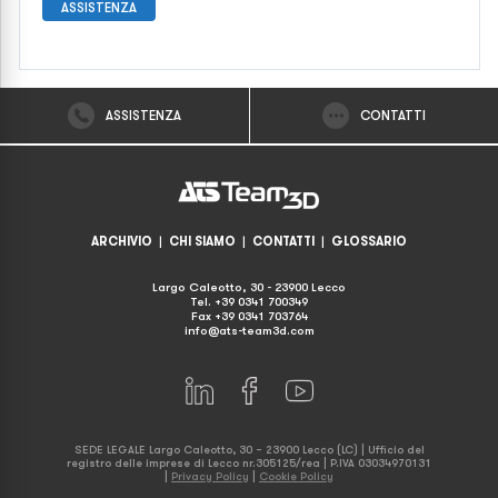
ASSISTENZA
ASSISTENZA
CONTATTI
ARCHIVIO
|
CHI SIAMO
|
CONTATTI
|
GLOSSARIO
Largo Caleotto, 30 - 23900 Lecco
Tel. +39 0341 700349
Fax +39 0341 703764
info@ats-team3d.com
SEDE LEGALE Largo Caleotto, 30 – 23900 Lecco (LC) | Ufficio del
registro delle imprese di Lecco nr.305125/rea | P.IVA 03034970131
|
Privacy Policy
|
Cookie Policy