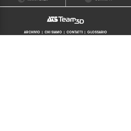
ARCHIVIO
|
CHI SIAMO
|
CONTATTI
|
GLOSSARIO
Largo Caleotto, 30 - 23900 Lecco
Tel. +39 0341 700349
Fax +39 0341 703764
info@ats-team3d.com
SEDE LEGALE Largo Caleotto, 30 – 23900 Lecco (LC) | Ufficio del
registro delle imprese di Lecco nr.305125/rea | P.IVA 03034970131
|
Privacy Policy
|
Cookie Policy