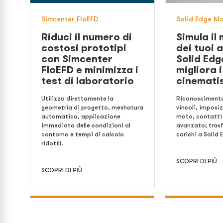
Simcenter FloEFD
Solid Edge M
Riduci il numero di
Simula il
costosi prototipi
dei tuoi 
con Simcenter
Solid Edg
FloEFD e minimizza i
migliora i
test di laboratorio
cinemati
Utilizza direttamente la
Riconosciment
geometria di progetto, meshatura
vincoli, imposiz
automatica, applicazione
moto, contatti
immediata delle condizioni al
avanzato; tras
contorno e tempi di calcolo
carichi a Solid
ridotti.
SCOPRI DI PIÙ
SCOPRI DI PIÙ