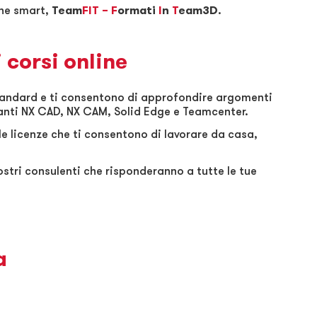
ne smart,
Team
FIT – F
ormati
I
n
T
eam3D
.
i corsi online
standard e ti consentono
di approfondire argomenti
rdanti NX CAD, NX CAM, Solid Edge e Teamcenter.
lle licenze che ti consentono di lavorare da casa,
ostri consulenti che risponderanno a tutte le tue
a