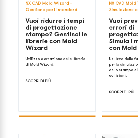
NX CAD Mold Wizard -
NX CAD Mold 
Gestione parti standard
Simulazione 
Vuoi ridurre i tempi
Vuoi prev
di progettazione
errori di
stampo? Gestisci le
progetta
librerie con Mold
Simula i 
Wizard
con Mold
Utilizzo e creazione delle librerie
Utilizzo delle 
di Mold Wizard.
per la simulazi
dello stampo e l
collisioni.
SCOPRI DI PIÙ
SCOPRI DI PIÙ