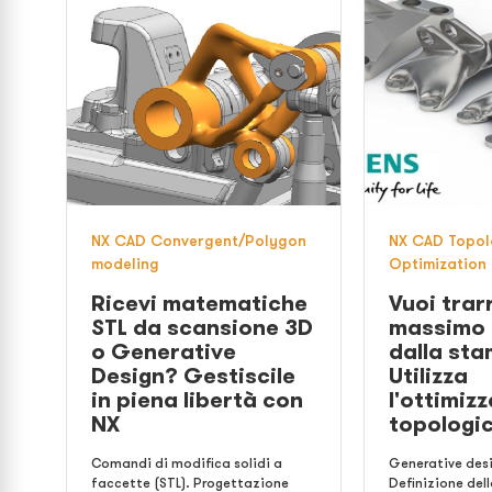
NX CAD Convergent/Polygon
NX CAD Topo
modeling
Optimization
Ricevi matematiche
Vuoi trarr
STL da scansione 3D
massimo 
o Generative
dalla st
Design? Gestiscile
Utilizza
in piena libertà con
l'ottimiz
NX
topologic
Comandi di modifica solidi a
Generative desi
faccette (STL). Progettazione
Definizione del