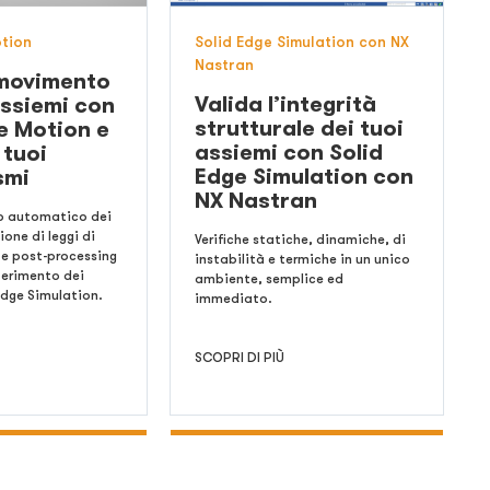
otion
Solid Edge Simulation con NX
Nastran
 movimento
Valida l’integrità
assiemi con
strutturale dei tuoi
e Motion e
assiemi con Solid
 tuoi
Edge Simulation con
smi
NX Nastran
o automatico dei
ione di leggi di
Verifiche statiche, dinamiche, di
 e post-processing
instabilità e termiche in un unico
ferimento dei
ambiente, semplice ed
 Edge Simulation.
immediato.
SCOPRI DI PIÙ