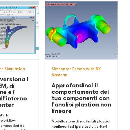
r Simulation
Simcenter Femap with NX
Nastran
 versiona i
Approfondisci il
EM, di
comportamento dei
ne e i
tuo componenti con
all’interno
l'analisi plastica non
enter
lineare
ti di
 workflow,
Modellazione di materiali plastici
e embedded dei
nonlineari ed iperelastici, criteri