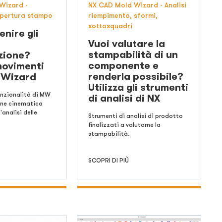
Wizard -
NX CAD Mold Wizard - Analisi
apertura stampo
riempimento, sformi,
sottosquadri
enire gli
Vuoi valutare la
stampabilità di un
zione?
componente e
movimenti
renderla possibile?
 Wizard
Utilizza gli strumenti
funzionalità di MW
di analisi di NX
one cinematica
'analisi delle
Strumenti di analisi di prodotto
finalizzati a valutarne la
stampabilità.
SCOPRI DI PIÙ