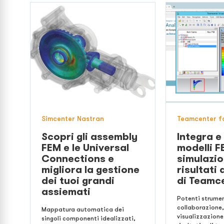
Simcenter Nastran
Teamcenter fo
Scopri gli assembly
Integra e
FEM e le Universal
modelli F
Connections e
simulazio
migliora la gestione
risultati 
dei tuoi grandi
di Teamc
assiemati
Potenti strumen
collaborazione,
Mappatura automatica dei
visualizzazion
singoli componenti idealizzati,