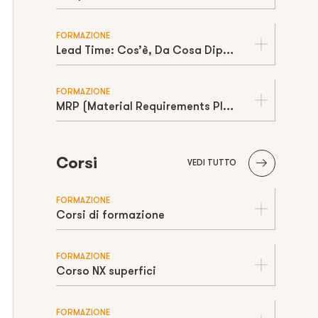
FORMAZIONE
Lead Time: Cos’è, Da Cosa Dipende e Come Ridurlo in Produzione
FORMAZIONE
MRP (Material Requirements Planning): Cos’è, Come Funziona e Limiti della “Capacità Infinita”
Corsi
VEDI TUTTO
FORMAZIONE
Corsi di formazione
FORMAZIONE
Corso NX superfici
FORMAZIONE