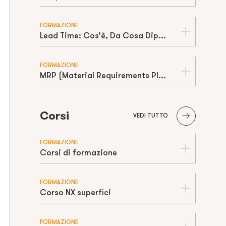
FORMAZIONE
Lead Time: Cos’è, Da Cosa Dipende e Come Ridurlo in Produzione
FORMAZIONE
MRP (Material Requirements Planning): Cos’è, Come Funziona e Limiti della “Capacità Infinita”
Corsi
VEDI TUTTO
FORMAZIONE
Corsi di formazione
FORMAZIONE
Corso NX superfici
FORMAZIONE