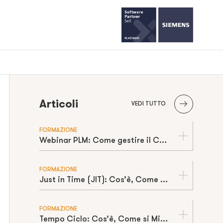
Articoli
VEDI TUTTO
FORMAZIONE
Webinar PLM: Come gestire il Change Management
FORMAZIONE
Just in Time (JIT): Cos’è, Come Funziona e Requisiti per Applicarlo Davvero
FORMAZIONE
Tempo Ciclo: Cos’è, Come si Misura e Differenza con Takt Time