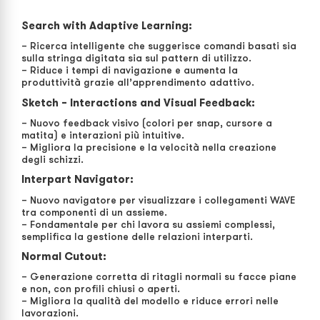
Search with Adaptive Learning:
– Ricerca intelligente che suggerisce comandi basati sia
sulla stringa digitata sia sul pattern di utilizzo.
– Riduce i tempi di navigazione e aumenta la
produttività grazie all’apprendimento adattivo.
Sketch – Interactions and Visual Feedback:
– Nuovo feedback visivo (colori per snap, cursore a
matita) e interazioni più intuitive.
– Migliora la precisione e la velocità nella creazione
degli schizzi.
Interpart Navigator:
– Nuovo navigatore per visualizzare i collegamenti WAVE
tra componenti di un assieme.
– Fondamentale per chi lavora su assiemi complessi,
semplifica la gestione delle relazioni interparti.
Normal Cutout:
– Generazione corretta di ritagli normali su facce piane
e non, con profili chiusi o aperti.
– Migliora la qualità del modello e riduce errori nelle
lavorazioni.