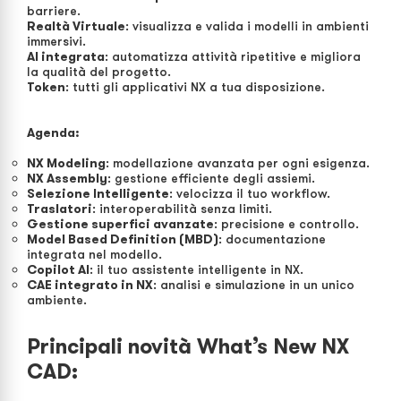
barriere.
Realtà Virtuale
: visualizza e valida i modelli in ambienti
immersivi.
AI integrata
: automatizza attività ripetitive e migliora
la qualità del progetto.
Tok
en
: tutti gli applicativi NX a tua disposizione.
Agenda:
NX Modeling
: modellazione avanzata per ogni esigenza.
NX Assembly
: gestione efficiente degli assiemi.
Selezione Intelligente
: velocizza il tuo workflow.
Traslatori
: interoperabilità senza limiti.
Gestione superfici avanzate
: precisione e controllo.
Model Based Definition (MBD)
: documentazione
integrata nel modello.
Copilot AI
: il tuo assistente intelligente in NX.
CAE integrato in NX
: analisi e simulazione in un unico
ambiente.
Principali novità What’s New NX
CAD: