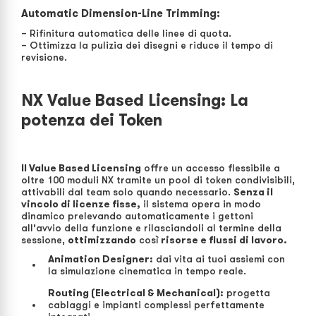
Automatic Dimension-Line Trimming:
– Rifinitura automatica delle linee di quota.
– Ottimizza la pulizia dei disegni e riduce il tempo di
revisione.
NX Value Based Licensing: La
potenza dei Token
Il Value Based Licensing
offre un accesso flessibile a
oltre 100 moduli NX tramite un pool di token condivisibili,
attivabili dal team solo quando necessario.
Senza il
vincolo di licenze fisse,
il sistema opera in modo
dinamico prelevando automaticamente i gettoni
all’avvio della funzione e rilasciandoli al termine della
sessione,
ottimizzando
così
risorse e flussi di lavoro.
Animation Designer:
dai vita ai tuoi assiemi con
la simulazione cinematica in tempo reale.
Routing (Electrical & Mechanical):
progetta
cablaggi e impianti complessi perfettamente