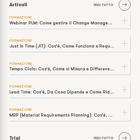
Articoli
VEDI TUTTO
FORMAZIONE
Webinar PLM: Come gestire il Change Management
FORMAZIONE
Just in Time (JIT): Cos’è, Come Funziona e Requisiti per Applicarlo Davvero
FORMAZIONE
Tempo Ciclo: Cos’è, Come si Misura e Differenza con Takt Time
FORMAZIONE
Lead Time: Cos’è, Da Cosa Dipende e Come Ridurlo in Produzione
FORMAZIONE
MRP (Material Requirements Planning): Cos’è, Come Funziona e Limiti della “Capacità Infinita”
Trial
VEDI TUTTO