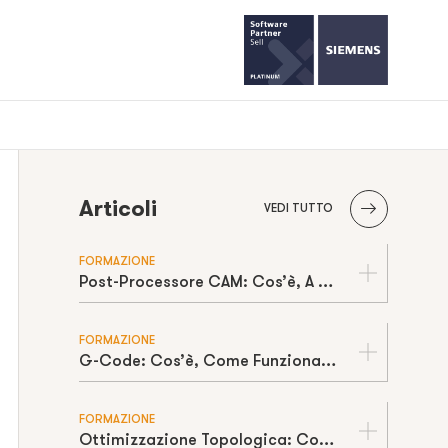
Articoli
VEDI TUTTO
FORMAZIONE
Post-Processore CAM: Cos’è, A Cosa Serve e Come Evita Errori in Macchina
FORMAZIONE
G-Code: Cos’è, Come Funziona e Comandi Principali per CNC
FORMAZIONE
Ottimizzazione Topologica: Cos'è e Come Rivoluziona il Design