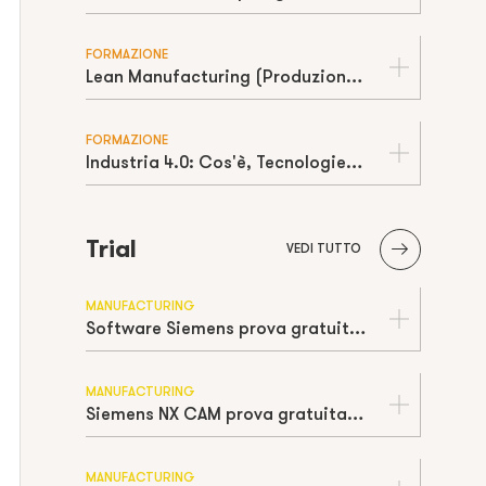
FORMAZIONE
Lean Manufacturing (Produzione Snella): Cos'è, Principi e Strumenti
FORMAZIONE
Industria 4.0: Cos'è, Tecnologie Abilitanti e Vantaggi
Trial
VEDI TUTTO
MANUFACTURING
Software Siemens prova gratuita | Free trial
MANUFACTURING
Siemens NX CAM prova gratuita | Free trial
MANUFACTURING