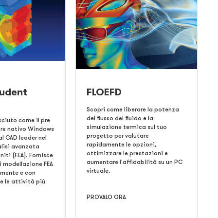
udent
FLOEFD
Scopri come liberare la potenza
del flusso del fluido e la
ciuto come il pre
simulazione termica sul tuo
ore nativo Windows
progetto per valutare
l CAD leader nel
rapidamente le opzioni,
alisi avanzata
ottimizzare le prestazioni e
niti (FEA). Fornisce
aumentare l'affidabilità su un PC
i modellazione FEA
virtuale.
ilmente e con
 le attività più
PROVALO ORA