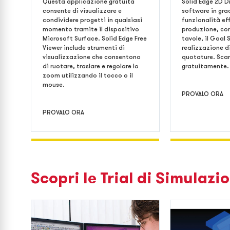
Questa applicazione gratuita
Solid Edge 2D Dr
consente di visualizzare e
software in gra
condividere progetti in qualsiasi
funzionalità eff
momento tramite il dispositivo
produzione, com
Microsoft Surface. Solid Edge Free
tavole, il Goal 
Viewer include strumenti di
realizzazione d
visualizzazione che consentono
quotature. Scar
di ruotare, traslare e regolare lo
gratuitamente.
zoom utilizzando il tocco o il
mouse.
PROVALO ORA
PROVALO ORA
Scopri le Trial di Simulazi