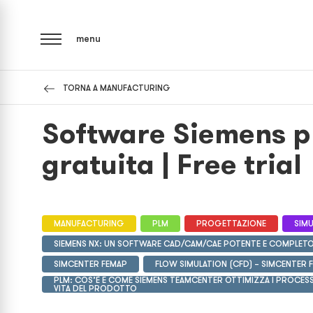
menu
TORNA A MANUFACTURING
Software Siemens p
gratuita | Free trial
MANUFACTURING
PLM
PROGETTAZIONE
SIM
SIEMENS NX: UN SOFTWARE CAD/CAM/CAE POTENTE E COMPLET
SIMCENTER FEMAP
FLOW SIMULATION (CFD) – SIMCENTER 
PLM: COS’È E COME SIEMENS TEAMCENTER OTTIMIZZA I PROCESSI
VITA DEL PRODOTTO