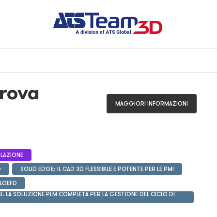
rova
MAGGIORI INFORMAZIONI
ULAZIONE
O
SOLID EDGE: IL CAD 3D FLESSIBILE E POTENTE PER LE PMI
FLOEFD
. LA SOLUZIONE PLM COMPLETA PER LA GESTIONE DEL CICLO DI