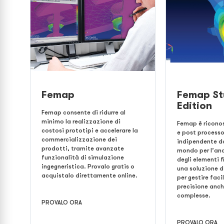
Femap
Femap St
Edition
Femap consente di ridurre al
minimo la realizzazione di
Femap è riconos
costosi prototipi e accelerare la
e post process
commercializzazione dei
indipendente da
prodotti, tramite avanzate
mondo per l’an
funzionalità di simulazione
degli elementi fi
ingegneristica. Provalo gratis o
una soluzione d
acquistalo direttamente online.
per gestire fac
precisione anche
complesse.
PROVALO ORA
PROVALO ORA