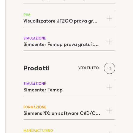
PLM
Visualizzatore JT2GO prova gratuita | Free trial
SIMULAZIONE
Simcenter Femap prova gratuita | Free trial
Prodotti
VEDI TUTTO
SIMULAZIONE
Simcenter Femap
FORMAZIONE
Siemens NX: un software CAD/CAM/CAE potente e completo
MANUFACTURING