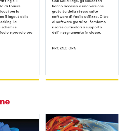
afting è il
Con Solid Edge, gli educatori
do di fornire
hanno accesso a una versione
icaci per la
gratuita della stessa suite
e il layout delle
software di facile utilizzo. Oltre
Seeking, la
al software gratuito, forniamo
i schemi e
risorse curricolari a supporto
icalo e provalo ora
dell’insegnamento in classe.
PROVALO ORA
one