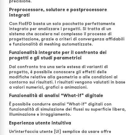
precisione.
Preprocessore, solutore e postprocessore
integrati
Con FloEFD basta un solo pacchetto perfettamente
integrato per analizzare i progetti. Si tratta di un
sistema che accelera nel complesso il processo di
progettazione, grazie a criteri di convergenza affidabili
e funzionalità di meshing automatizzate.
Funzionalità integrate per il confronto dei
progetti e gli studi parametrici
Dal confronto tra una serie estesa di varianti di
progetto, è possibile conoscere gli effetti delle
modifiche relative alla geometria o alle condizioni al
contorno sui risultati. I risultati vengono valutati in base
a valori numerici, grafici o animazioni.
Funzionalità di analisi “What-if” digitale
È possibile condurre analisi “What-if” digitali con
funzionalità di simulazione dei flussi su superficie libera,
illuminazione e irraggiamento.
Esperienza utente intuitiva
Un’interfaccia utente (UI) semplice da usare offre