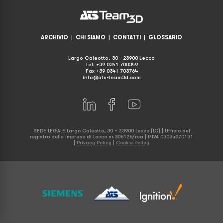
ARCHIVIO
|
CHI SIAMO
|
CONTATTI
|
GLOSSARIO
Largo Caleotto, 30 - 23900 Lecco
Tel. +39 0341 700349
Fax +39 0341 703764
info@ats-team3d.com
SEDE LEGALE Largo Caleotto, 30 – 23900 Lecco (LC) | Ufficio del
registro delle imprese di Lecco nr.305125/rea | P.IVA 03034970131
|
Privacy Policy
|
Cookie Policy