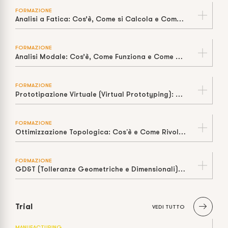
FORMAZIONE
Analisi a Fatica: Cos’è, Come si Calcola e Come Stimare la Vita a Cicli
FORMAZIONE
Analisi Modale: Cos’è, Come Funziona e Come Prevenire la Risonanza
FORMAZIONE
Prototipazione Virtuale (Virtual Prototyping): Cos’è, Come Funziona e Perché Riduce Tempi e Costi
FORMAZIONE
Ottimizzazione Topologica: Cos'è e Come Rivoluziona il Design
FORMAZIONE
GD&T (Tolleranze Geometriche e Dimensionali): Cos'è e Perché è Fondamentale
Trial
VEDI TUTTO
MANUFACTURING