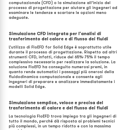
computazionale (CFD) o la simulazione all’inizio del
processo di progettazione per aiutare gli ingegneri ad
esaminare le tendenze e scartare le opzioni meno
adeguate.
Simulazione CFD integrata per l’analisi di
trasferimento del calore e di flusso dei fluidi
L’utilizzo di FloEFD for Solid Edge è soprattutto utile
durante il processo di progettazione. Rispetto ad altri
strumenti CFD, infatti, riduce del 65%-75% il tempo
complessivo necessario per realizzare la soluzione. La
soluzione FloEFD ha conseguito numerosi premi, in
quanto rende automatici i passaggi più onerosi della
fluidodinamica computazionale e consente agli
ingegneri di preparare e analizzare immediatamente i
modelli Solid Edge.
Simulazione semplice, veloce e precisa del
trasferimento di calore e del flusso dei fluidi
La tecnologia FloEFD trova impiego tra gli ingegneri di
tutto il mondo, perché dà risposta ai problemi tecnici
più complessi, in un tempo ridotto e con la massima