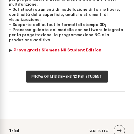
multifunzione;
– Sofisticati strumenti di modellazione di forme libere,
continuità della superficie, analisi e strumenti di
visualizzazione;
– Supporto dell’output in formati di stampa 3D;
– Processo guidato dal modello con software integrato
per la progettazione, la programmazione NC e la
produzione additiva.
▶
Prova gratis Siemens NX Student Edition
PROVA GRATIS SIEMENS NX PER STUDENTI
Trial
VEDI TUTTO