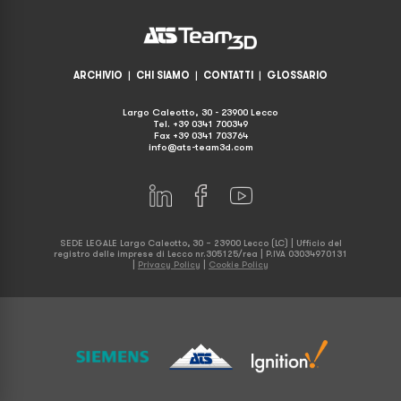
ARCHIVIO
|
CHI SIAMO
|
CONTATTI
|
GLOSSARIO
Largo Caleotto, 30 - 23900 Lecco
Tel. +39 0341 700349
Fax +39 0341 703764
info@ats-team3d.com
SEDE LEGALE Largo Caleotto, 30 – 23900 Lecco (LC) | Ufficio del
registro delle imprese di Lecco nr.305125/rea | P.IVA 03034970131
|
Privacy Policy
|
Cookie Policy