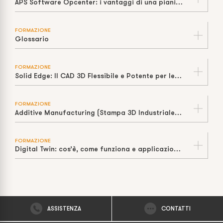
APS Software Opcenter: i vantaggi di una pianificazione e schedulazione efficaci webinar
FORMAZIONE
Glossario
FORMAZIONE
Solid Edge: Il CAD 3D Flessibile e Potente per le PMI
FORMAZIONE
Additive Manufacturing (Stampa 3D Industriale): Cos'è, Tecnologie e Vantaggi
FORMAZIONE
Digital Twin: cos’è, come funziona e applicazioni nell’Industria 4.0
ASSISTENZA
CONTATTI