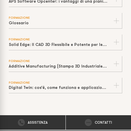
APS Software Opcenter: i vantaggi di una pianificazione e schedulazione efficaci webinar
FORMAZIONE
Glossario
FORMAZIONE
Solid Edge: Il CAD 3D Flessibile e Potente per le PMI
FORMAZIONE
Additive Manufacturing (Stampa 3D Industriale): Cos'è, Tecnologie e Vantaggi
FORMAZIONE
Digital Twin: cos’è, come funziona e applicazioni nell’Industria 4.0
ASSISTENZA
CONTATTI