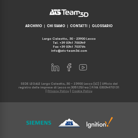
ARCHIVIO
|
CHI SIAMO
|
CONTATTI
|
GLOSSARIO
Largo Caleotto, 30 - 23900 Lecco
Tel. +39 0341 700349
Fax +39 0341 703764
info@ats-team3d.com
SEDE LEGALE Largo Caleotto, 30 – 23900 Lecco (LC) | Ufficio del
registro delle imprese di Lecco nr.305125/rea | P.IVA 03034970131
|
Privacy Policy
|
Cookie Policy