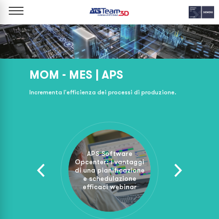
MOM - MES | APS
Incrementa l'efficienza dei processi di produzione.
APS Software
Opcenter: i vantaggi
ecution
di una pianificazione
S
ss
e schedulazione
efficaci webinar