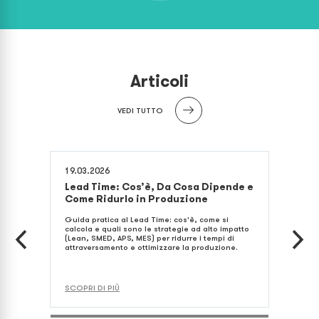
Articoli
VEDI TUTTO
19.03.2026
19.0
ura
Lead Time: Cos’è, Da Cosa Dipende e
MRP
Come Ridurlo in Produzione
Pla
Limi
 come
Guida pratica al Lead Time: cos'è, come si
le
calcola e quali sono le strategie ad alto impatto
Guida
e ed
(Lean, SMED, APS, MES) per ridurre i tempi di
input
attraversamento e ottimizzare la produzione.
e com
integ
SCOPRI DI PIÙ
SCOP