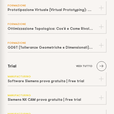
FORMAZIONE
Prototipazione Virtuale (Virtual Prototyping): Cos’è, Come Funziona e Perché Riduce Tempi e Costi
FORMAZIONE
Ottimizzazione Topologica: Cos'è e Come Rivoluziona il Design
FORMAZIONE
GD&T (Tolleranze Geometriche e Dimensionali): Cos'è e Perché è Fondamentale
Trial
VEDI TUTTO
MANUFACTURING
Software Siemens prova gratuita | Free trial
MANUFACTURING
Siemens NX CAM prova gratuita | Free trial
MANUFACTURING