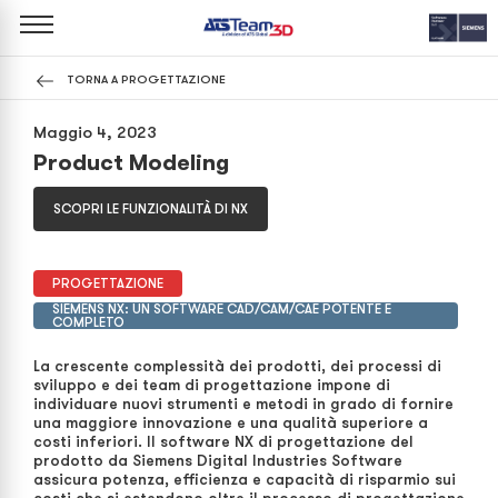
TORNA A PROGETTAZIONE
Maggio 4, 2023
Product Modeling
SCOPRI LE FUNZIONALITÀ DI NX
PROGETTAZIONE
SIEMENS NX: UN SOFTWARE CAD/CAM/CAE POTENTE E
COMPLETO
La crescente complessità dei prodotti, dei processi di
sviluppo e dei team di progettazione impone di
individuare nuovi strumenti e metodi in grado di fornire
una maggiore innovazione e una qualità superiore a
costi inferiori. Il software NX di progettazione del
prodotto da Siemens Digital Industries Software
assicura potenza, efficienza e capacità di risparmio sui