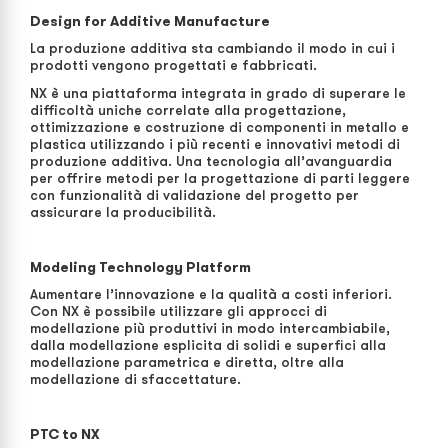
Design for Additive Manufacture
La produzione additiva sta cambiando il modo in cui i
prodotti vengono progettati e fabbricati.
NX è una piattaforma integrata in grado di superare le
difficoltà uniche correlate alla progettazione,
ottimizzazione e costruzione di componenti in metallo e
plastica utilizzando i più recenti e innovativi metodi di
produzione additiva. Una tecnologia all’avanguardia
per offrire metodi per la progettazione di parti leggere
con funzionalità di validazione del progetto per
assicurare la producibilità.
Modeling Technology Platform
Aumentare l’innovazione e la qualità a costi inferiori.
Con NX è possibile utilizzare gli approcci di
modellazione più produttivi in modo intercambiabile,
dalla modellazione esplicita di solidi e superfici alla
modellazione parametrica e diretta, oltre alla
modellazione di sfaccettature.
PTC to NX