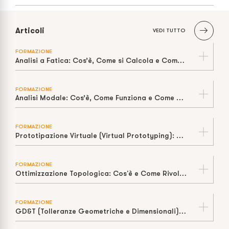
Articoli
VEDI TUTTO
FORMAZIONE
Analisi a Fatica: Cos’è, Come si Calcola e Come Stimare la Vita a Cicli
FORMAZIONE
Analisi Modale: Cos’è, Come Funziona e Come Prevenire la Risonanza
FORMAZIONE
Prototipazione Virtuale (Virtual Prototyping): Cos’è, Come Funziona e Perché Riduce Tempi e Costi
FORMAZIONE
Ottimizzazione Topologica: Cos'è e Come Rivoluziona il Design
FORMAZIONE
GD&T (Tolleranze Geometriche e Dimensionali): Cos'è e Perché è Fondamentale