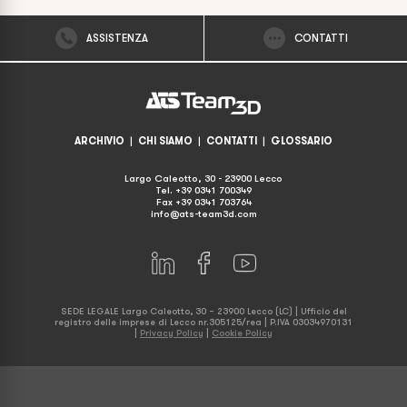
ASSISTENZA
CONTATTI
ARCHIVIO
|
CHI SIAMO
|
CONTATTI
|
GLOSSARIO
Largo Caleotto, 30 - 23900 Lecco
Tel. +39 0341 700349
Fax +39 0341 703764
info@ats-team3d.com
SEDE LEGALE Largo Caleotto, 30 – 23900 Lecco (LC) | Ufficio del
registro delle imprese di Lecco nr.305125/rea | P.IVA 03034970131
|
Privacy Policy
|
Cookie Policy