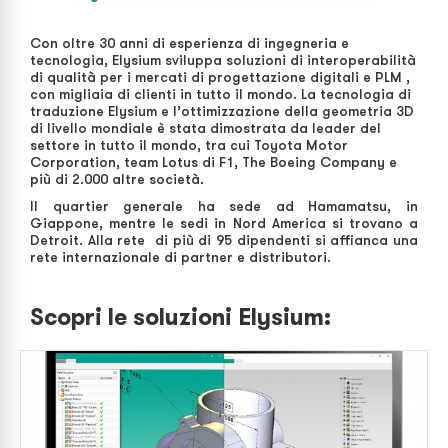
Con oltre 30 anni di esperienza di ingegneria e
tecnologia, Elysium sviluppa soluzioni di interoperabilità
di qualità per i mercati di progettazione digitali e PLM ,
con migliaia di clienti in tutto il mondo. La tecnologia di
traduzione Elysium e l’ottimizzazione della geometria 3D
di livello mondiale è stata dimostrata da leader del
settore in tutto il mondo, tra cui Toyota Motor
Corporation, team Lotus di F1, The Boeing Company e
più di 2.000 altre società.
Il quartier generale ha sede ad Hamamatsu, in
Giappone, mentre le sedi in Nord America si trovano a
Detroit. Alla rete di più di 95 dipendenti si affianca una
rete internazionale di partner e distributori.
Scopri le soluzioni Elysium: