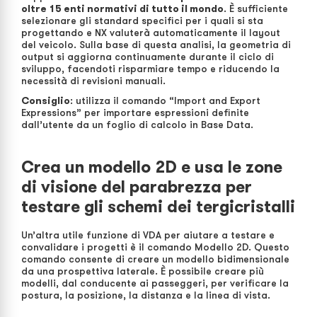
oltre 15 enti normativi di tutto il mondo
. È sufficiente
selezionare gli standard specifici per i quali si sta
progettando e NX valuterà automaticamente il layout
del veicolo. Sulla base di questa analisi, la geometria di
output si aggiorna continuamente durante il ciclo di
sviluppo, facendoti risparmiare tempo e riducendo la
necessità di revisioni manuali.
Consiglio
: utilizza il comando “Import and Export
Expressions” per importare espressioni definite
dall’utente da un foglio di calcolo in Base Data.
Crea un modello 2D e usa le zone
di visione del parabrezza per
testare gli schemi dei tergicristalli
Un’altra utile funzione di VDA per aiutare a testare e
convalidare i progetti è il comando Modello 2D. Questo
comando consente di creare un modello bidimensionale
da una prospettiva laterale. È possibile creare più
modelli, dal conducente ai passeggeri, per verificare la
postura, la posizione, la distanza e la linea di vista.