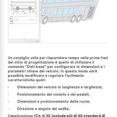
Un consiglio utile per risparmiare tempo nelle prime fasi
del ciclo di progettazione è quello di utilizzare il
comando “Dati base” per configurare le dimensioni e i
parametri chiave del veicolo. In questo modo sarà
possibile modificare e regolare facilmente
caratteristiche quali:
· Dimensioni del veicolo in lunghezza e larghezza;
· Posizionamento del volante e dei pedali;
· Dimensioni e posizionamento delle ruote;
· Direzione e angolo del sedile.
L’applicazione VDA di NX
include più di 60 standard di