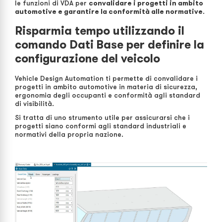
le funzioni di VDA per
convalidare i progetti in ambito
automotive e garantire la conformità alle normative
.
Risparmia tempo utilizzando il
comando Dati Base per definire la
configurazione del veicolo
Vehicle Design Automation ti permette di convalidare i
progetti in ambito automotive in materia di sicurezza,
ergonomia degli occupanti e conformità agli standard
di visibilità.
Si tratta di uno strumento utile per assicurarsi che i
progetti siano conformi agli standard industriali e
normativi della propria nazione.