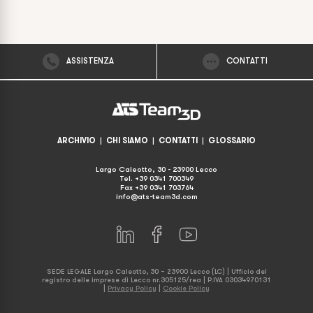
ASSISTENZA
CONTATTI
ARCHIVIO
|
CHI SIAMO
|
CONTATTI
|
GLOSSARIO
Largo Caleotto, 30 - 23900 Lecco
Tel. +39 0341 700349
Fax +39 0341 703764
info@ats-team3d.com
SEDE LEGALE Largo Caleotto, 30 – 23900 Lecco (LC) | Ufficio del
registro delle imprese di Lecco nr.305125/rea | P.IVA 03034970131
|
Privacy Policy
|
Cookie Policy