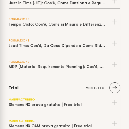
Just in Time (JIT): Cos’è, Come Funziona e Requisiti per Applicarlo Davvero
FORMAZIONE
Tempo Ciclo: Cos’è, Come si Misura e Differenza con Takt Time
FORMAZIONE
Lead Time: Cos’è, Da Cosa Dipende e Come Ridurlo in Produzione
FORMAZIONE
MRP (Material Requirements Planning): Cos’è, Come Funziona e Limiti della “Capacità Infinita”
Trial
VEDI TUTTO
MANUFACTURING
Siemens NX prova gratuita | Free trial
MANUFACTURING
Siemens NX CAM prova gratuita | Free trial