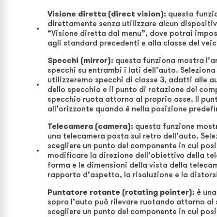
Visione diretta (direct vision):
questa funzi
direttamente senza utilizzare alcun dispositiv
“Visione diretta dal menu”, dove potrai impos
agli standard precedenti e alla classe del veic
Specchi
(mirror):
questa funziona mostra l’ar
specchi su entrambi i lati dell’auto. Selezio
utilizzeremo specchi di classe 3, adatti alle a
dello specchio e il punto di rotazione del comp
specchio ruota attorno al proprio asse. Il punto
all’orizzonte quando è nella posizione predefi
Telecamera (camera):
questa funzione mostra
una telecamera posta sul retro dell’auto. Sel
scegliere un punto del componente in cui posi
modificare la direzione dell’obiettivo della t
forma e le dimensioni della vista della teleca
rapporto d’aspetto, la risoluzione e la distors
Puntatore rotante (rotating pointer):
è una
sopra l’auto può rilevare ruotando attorno al
scegliere un punto del componente in cui posiz