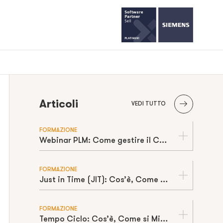
Articoli
VEDI TUTTO
FORMAZIONE
Webinar PLM: Come gestire il Change Management
FORMAZIONE
Just in Time (JIT): Cos’è, Come Funziona e Requisiti per Applicarlo Davvero
FORMAZIONE
Tempo Ciclo: Cos’è, Come si Misura e Differenza con Takt Time