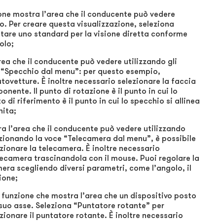
one mostra l’area che il conducente può vedere
o. Per creare questa visualizzazione, seleziona
tare uno standard per la visione diretta conforme
olo;
ea che il conducente può vedere utilizzando gli
na “Specchio dal menu”: per questo esempio,
utovetture. È inoltre necessario selezionare la faccia
onente. Il punto di rotazione è il punto in cui lo
 di riferimento è il punto in cui lo specchio si allinea
nita;
 l’area che il conducente può vedere utilizzando
ezionando la voce “Telecamera dal menu”, è possibile
zionare la telecamera. È inoltre necessario
elecamera trascinandola con il mouse. Puoi regolare la
mera scegliendo diversi parametri, come l’angolo, il
ione;
 funzione che mostra l’area che un dispositivo posto
 suo asse. Seleziona “Puntatore rotante” per
ionare il puntatore rotante. È inoltre necessario