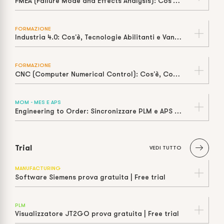
FMEA (Failure Mode and Effects Analysis): Cos'è, Come si Calcola e Vantaggi
FORMAZIONE
Industria 4.0: Cos'è, Tecnologie Abilitanti e Vantaggi
FORMAZIONE
CNC (Computer Numerical Control): Cos'è, Come Funziona e Vantaggi
MOM - MES E APS
Engineering to Order: Sincronizzare PLM e APS per il Successo delle Commesse Complesse
Trial
VEDI TUTTO
MANUFACTURING
Software Siemens prova gratuita | Free trial
PLM
Visualizzatore JT2GO prova gratuita | Free trial