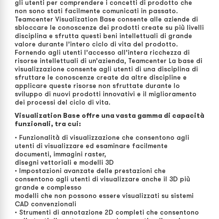
gli utenti per comprendere i concetti di prodotto che
non sono stati facilmente comunicati in passato.
Teamcenter Visualization Base consente alle aziende di
sbloccare le conoscenze dei prodotti create su più livelli
disciplina e sfrutta questi beni intellettuali di grande
valore durante l’intero ciclo di vita del prodotto.
Fornendo agli utenti l’accesso all’intera ricchezza di
risorse intellettuali di un’azienda, Teamcenter La base di
visualizzazione consente agli utenti di una disciplina di
sfruttare le conoscenze create da altre discipline e
applicare queste risorse non sfruttate durante lo
sviluppo di nuovi prodotti innovativi e il miglioramento
dei processi del ciclo di vita.
Visualization Base offre una vasta gamma di capacità
funzionali, tra cui:
• Funzionalità di visualizzazione che consentono agli
utenti di visualizzare ed esaminare facilmente
documenti, immagini raster,
disegni vettoriali e modelli 3D
• Impostazioni avanzate delle prestazioni che
consentono agli utenti di visualizzare anche il 3D più
grande e complesso
modelli che non possono essere visualizzati su sistemi
CAD convenzionali
• Strumenti di annotazione 2D completi che consentono