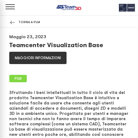
TORNA A PLM
Maggio 23, 2023
Teamcenter Visualization Base
MAGGIORI INFORMAZIONI
PLM
Sfruttando i beni intellettuali in tutto il ciclo di vita del
prodotto Teamcenter Visualization Base è intuitivo e
soluzione facile da usare che consente agli utenti
aziendali di accedere a documenti, disegni 2D e modelli
3D in a ambiente unico. Progettato per utenti e manager
non tecnici che non lo fanno avere il tempo di imparare
software complessi (come un sistema CAD), Teamcenter
La base di visualizzazione può essere masterizzata da
new utenti entro poche ore, abilitando così conoscere