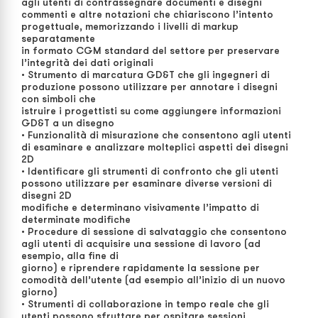
agli utenti di contrassegnare documenti e disegni
commenti e altre notazioni che chiariscono l’intento
progettuale, memorizzando i livelli di markup
separatamente
in formato CGM standard del settore per preservare
l’integrità dei dati originali
• Strumento di marcatura GD&T che gli ingegneri di
produzione possono utilizzare per annotare i disegni
con simboli che
istruire i progettisti su come aggiungere informazioni
GD&T a un disegno
• Funzionalità di misurazione che consentono agli utenti
di esaminare e analizzare molteplici aspetti dei disegni
2D
• Identificare gli strumenti di confronto che gli utenti
possono utilizzare per esaminare diverse versioni di
disegni 2D
modifiche e determinano visivamente l’impatto di
determinate modifiche
• Procedure di sessione di salvataggio che consentono
agli utenti di acquisire una sessione di lavoro (ad
esempio, alla fine di
giorno) e riprendere rapidamente la sessione per
comodità dell’utente (ad esempio all’inizio di un nuovo
giorno)
• Strumenti di collaborazione in tempo reale che gli
utenti possono sfruttare per ospitare sessioni