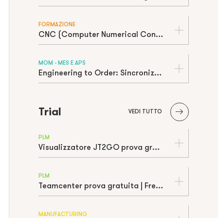
FORMAZIONE
CNC (Computer Numerical Control): Cos'è, Come Funziona e Vantaggi
MOM - MES E APS
Engineering to Order: Sincronizzare PLM e APS per il Successo delle Commesse Complesse
Trial
VEDI TUTTO
PLM
Visualizzatore JT2GO prova gratuita | Free trial
PLM
Teamcenter prova gratuita | Free trial
MANUFACTURING