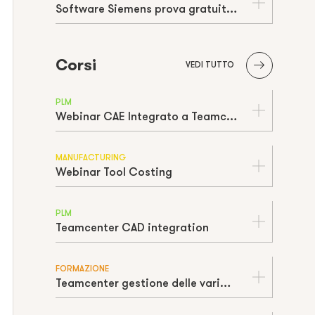
Software Siemens prova gratuita | Free trial
Corsi
VEDI TUTTO
PLM
Webinar CAE Integrato a Teamcenter
MANUFACTURING
Webinar Tool Costing
PLM
Teamcenter CAD integration
FORMAZIONE
Teamcenter gestione delle varianti e dei colori di un prodotto TeamFIT