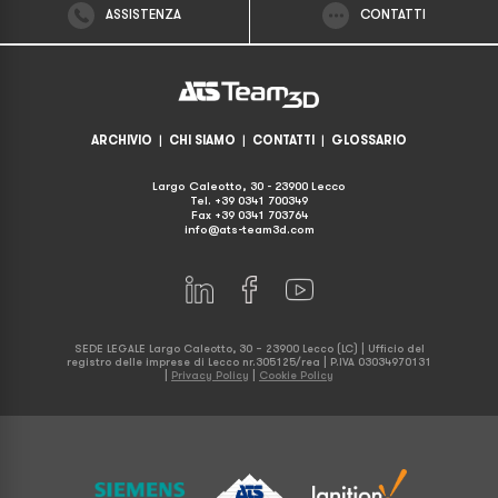
ASSISTENZA
CONTATTI
ARCHIVIO
|
CHI SIAMO
|
CONTATTI
|
GLOSSARIO
Largo Caleotto, 30 - 23900 Lecco
Tel. +39 0341 700349
Fax +39 0341 703764
info@ats-team3d.com
SEDE LEGALE Largo Caleotto, 30 – 23900 Lecco (LC) | Ufficio del
registro delle imprese di Lecco nr.305125/rea | P.IVA 03034970131
|
Privacy Policy
|
Cookie Policy