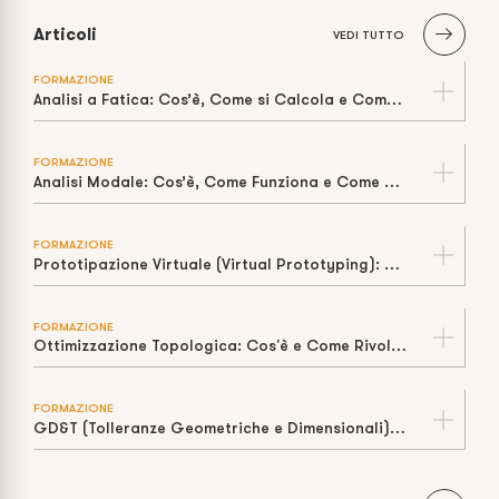
Articoli
VEDI TUTTO
FORMAZIONE
Analisi a Fatica: Cos’è, Come si Calcola e Come Stimare la Vita a Cicli
FORMAZIONE
Analisi Modale: Cos’è, Come Funziona e Come Prevenire la Risonanza
FORMAZIONE
Prototipazione Virtuale (Virtual Prototyping): Cos’è, Come Funziona e Perché Riduce Tempi e Costi
FORMAZIONE
Ottimizzazione Topologica: Cos'è e Come Rivoluziona il Design
FORMAZIONE
GD&T (Tolleranze Geometriche e Dimensionali): Cos'è e Perché è Fondamentale