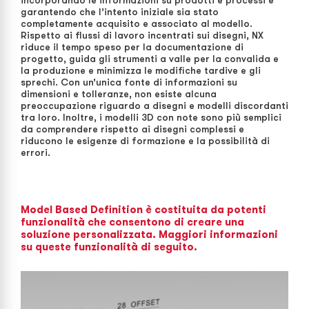
incorporando le informazioni su prodotti e processi e
garantendo che l’intento iniziale sia stato
completamente acquisito e associato al modello.
Rispetto ai flussi di lavoro incentrati sui disegni, NX
riduce il tempo speso per la documentazione di
progetto, guida gli strumenti a valle per la convalida e
la produzione e minimizza le modifiche tardive e gli
sprechi. Con un’unica fonte di informazioni su
dimensioni e tolleranze, non esiste alcuna
preoccupazione riguardo a disegni e modelli discordanti
tra loro. Inoltre, i modelli 3D con note sono più semplici
da comprendere rispetto ai disegni complessi e
riducono le esigenze di formazione e la possibilità di
errori.
Model Based Definition è costituita da potenti
funzionalità che consentono di creare una
soluzione personalizzata. Maggiori informazioni
su queste funzionalità di seguito.