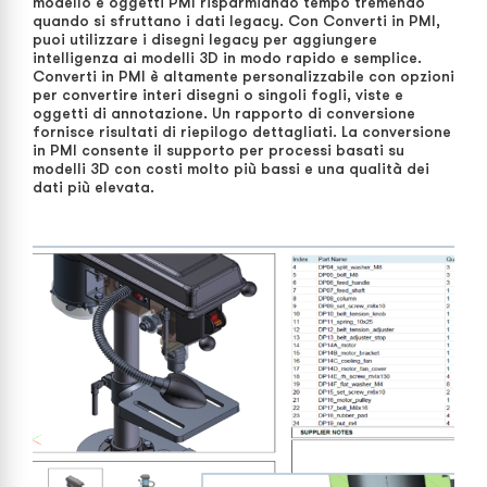
modello e oggetti PMI risparmiando tempo tremendo
quando si sfruttano i dati legacy. Con Converti in PMI,
puoi utilizzare i disegni legacy per aggiungere
intelligenza ai modelli 3D in modo rapido e semplice.
Converti in PMI è altamente personalizzabile con opzioni
per convertire interi disegni o singoli fogli, viste e
oggetti di annotazione. Un rapporto di conversione
fornisce risultati di riepilogo dettagliati. La conversione
in PMI consente il supporto per processi basati su
modelli 3D con costi molto più bassi e una qualità dei
dati più elevata.