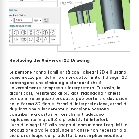
Replacing the Universal 2D Drawing
Le persone hanno familiarità con i disegni 2D e li usano
come mezzo per definire un prodotto finito. I disegni 2D
contengono una simbologia standard che è
universalmente compresa e interpretata. Tuttavia, in
alcuni casi, l’esistenza di più dati ridondanti richiesti
per definire un pezzo prodotto può portare a deviazioni
nella forma 3D finale. Errori di interpretazione, errori di
duplicazione o incoerenze di revisione possono
contribuire a costosi errori che si traducono
rapidamente in qualità e produttività inferiori.
L’uso di disegni 2D allo scopo di comunicare i requisiti di
produzione a valle aggiunge un onere non necessario al
ciclo di sviluppo del prodotto. Una semplice modifica