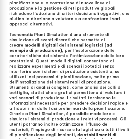
pianificazione e la costruzione di nuove linee di
produzione e la gestione di reti produttive globali
richiedono l’adozione di criteri decisionali oggettivi, che
aiutino la direzione a valutare e a confrontare i vari
approcci alternativi.
Tecnomatix Plant Simulation è uno strumento di
simulazione di eventi discreti che permette di
creare
modelli digitali dei sistemi logistici (ad
esempio di produzione),
per l’esplorazione delle
caratteristiche dei sistemi e l’ottimizzazione delle loro
prestazioni. Questi modelli digitali consentono di
realizzare esperimenti e di scenari ipotetici senza
interferire con i sistemi di produzione esistenti o, se
utilizzati nei processi di pianificazione, molto prima
dell’installazione dei sistemi reali di produzione.
Strumenti di analisi completi, come analisi dei colli di
bottiglia, statistiche e grafici permettono di valutare i
vari scenari di produzione. I risultati forniscono le
informazioni necessarie per prendere decisioni rapide e
affidabili fin dalle fasi preliminari della pianificazione.
Grazie a Plant Simulation, è possibile modellare e
simulare i sistemi di produzione e i relativi processi. Gli
utenti potranno inoltre ottimizzare il flusso dei
materiali, l’impiego di risorse e la logistica a tutti i livelli
di pianificazione degli impianti,
da stabilimenti di