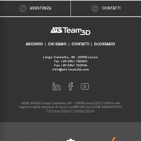
ASSISTENZA
CONTATTI
ARCHIVIO
|
CHI SIAMO
|
CONTATTI
|
GLOSSARIO
Largo Caleotto, 30 - 23900 Lecco
Tel. +39 0341 700349
Fax +39 0341 703764
info@ats-team3d.com
SEDE LEGALE Largo Caleotto, 30 – 23900 Lecco (LC) | Ufficio del
registro delle imprese di Lecco nr.305125/rea | P.IVA 03034970131
|
Privacy Policy
|
Cookie Policy