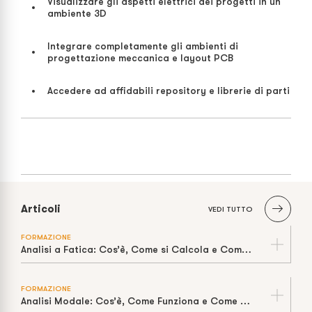
Visualizzare gli aspetti elettrici dei progetti in un
ambiente 3D
Integrare completamente gli ambienti di
progettazione meccanica e layout PCB
Accedere ad affidabili repository e librerie di parti
Articoli
VEDI TUTTO
FORMAZIONE
Analisi a Fatica: Cos’è, Come si Calcola e Come Stimare la Vita a Cicli
FORMAZIONE
Analisi Modale: Cos’è, Come Funziona e Come Prevenire la Risonanza