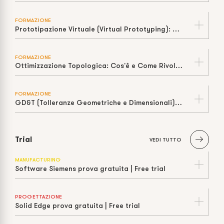
FORMAZIONE
Prototipazione Virtuale (Virtual Prototyping): Cos’è, Come Funziona e Perché Riduce Tempi e Costi
FORMAZIONE
Ottimizzazione Topologica: Cos'è e Come Rivoluziona il Design
FORMAZIONE
GD&T (Tolleranze Geometriche e Dimensionali): Cos'è e Perché è Fondamentale
Trial
VEDI TUTTO
MANUFACTURING
Software Siemens prova gratuita | Free trial
PROGETTAZIONE
Solid Edge prova gratuita | Free trial