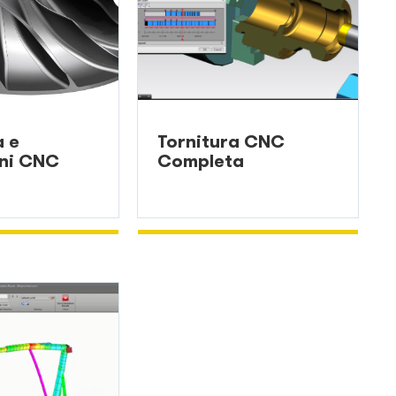
a e
Tornitura CNC
oni CNC
Completa