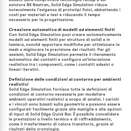
solutore NX Nastran, Solid Edge Simulation riduce
notevolmente l’esigenza di prototipi fisici, abbattendo i
costi per materiali e test e riducendo il tempo
necessario per la progettazione.
Creazione automatica di modelli ad elementi finiti
Con Solid Edge Simulation puoi creare automaticamente
modelli ad elementi finiti per strutture di solidi e in
lamiera, nonché apportare modifiche per ottimizzare la
mesh e migliorare la precisione dei risultati. Per gli
assiemi, Solid Edge Simulation permette il rilevamento
automatico dei contatti e configura un’interazione
realistica tra i componenti, come i contatti adesivi o
lineari iterativi.
Definizione delle condizioni al contorno per ambienti
realistici
Solid Edge Simulation fornisce tutte le definizioni di
condizioni al contorno necessarie per modellare
ambienti operativi realistici a scopo di analisi. I carichi
e i vincoli sono basati sulla geometria e possono essere
configurati facilmente grazie alle maniglie e alle opzioni
di input di Solid Edge Quick Bar. È possibile convalidare
le prestazioni a livello termico e di raffreddamento,
come il trasferimento di calore transitorio, grazie ai
risultati della cronologia.