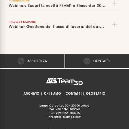
FORMAZIONE
Webinar: Scopri le novità FEMAP e Simcenter 2021 con Cosmos Italia
PROGETTAZIONE
Webinar Gestione del flusso di lavoro: dal dato CAD all’officina
ASSISTENZA
CONTATTI
ARCHIVIO
|
CHI SIAMO
|
CONTATTI
|
GLOSSARIO
Largo Caleotto, 30 - 23900 Lecco
Tel. +39 0341 700349
Fax +39 0341 703764
info@ats-team3d.com