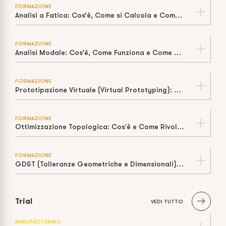
FORMAZIONE
Analisi a Fatica: Cos’è, Come si Calcola e Come Stimare la Vita a Cicli
FORMAZIONE
Analisi Modale: Cos’è, Come Funziona e Come Prevenire la Risonanza
FORMAZIONE
Prototipazione Virtuale (Virtual Prototyping): Cos’è, Come Funziona e Perché Riduce Tempi e Costi
FORMAZIONE
Ottimizzazione Topologica: Cos'è e Come Rivoluziona il Design
FORMAZIONE
GD&T (Tolleranze Geometriche e Dimensionali): Cos'è e Perché è Fondamentale
Trial
VEDI TUTTO
MANUFACTURING