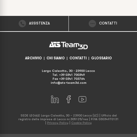
ASSISTENZA
CONTATTI
ARCHIVIO
|
CHI SIAMO
|
CONTATTI
|
GLOSSARIO
Largo Caleotto, 30 - 23900 Lecco
Tel. +39 0341 700349
Fax +39 0341 703764
info@ats-team3d.com
SEDE LEGALE Largo Caleotto, 30 – 23900 Lecco (LC) | Ufficio del
registro delle imprese di Lecco nr.305125/rea | P.IVA 03034970131
|
Privacy Policy
|
Cookie Policy