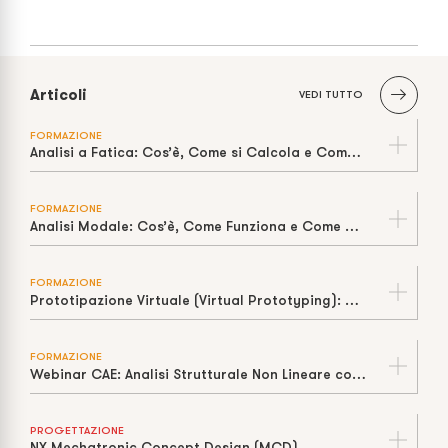
Articoli
VEDI TUTTO
FORMAZIONE
Analisi a Fatica: Cos’è, Come si Calcola e Come Stimare la Vita a Cicli
FORMAZIONE
Analisi Modale: Cos’è, Come Funziona e Come Prevenire la Risonanza
FORMAZIONE
Prototipazione Virtuale (Virtual Prototyping): Cos’è, Come Funziona e Perché Riduce Tempi e Costi
FORMAZIONE
Webinar CAE: Analisi Strutturale Non Lineare con Siemens Nastran
PROGETTAZIONE
NX Mechatronic Concept Design (MCD)