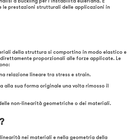
lisi a buckling per l’instabilità euleriana. È
 le prestazioni strutturali delle applicazioni in
riali della struttura si comportino in modo elastico e
direttamente proporzionali alle forze applicate. Le
dono:
na relazione lineare tra stress e strain.
na alla sua forma originale una volta rimosso il
delle non-linearità geometriche o dei materiali.
e?
-linearità nei materiali e nella geometria della