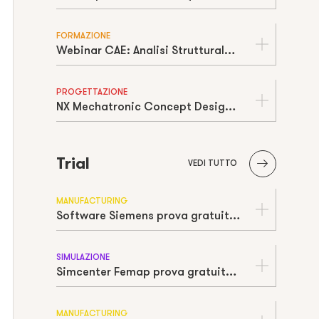
FORMAZIONE
Webinar CAE: Analisi Strutturale Non Lineare con Siemens Nastran
PROGETTAZIONE
NX Mechatronic Concept Design (MCD)
Trial
VEDI TUTTO
MANUFACTURING
Software Siemens prova gratuita | Free trial
SIMULAZIONE
Simcenter Femap prova gratuita | Free trial
MANUFACTURING