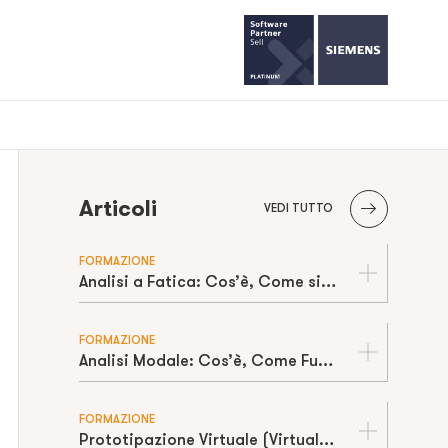
Articoli
VEDI TUTTO
FORMAZIONE
Analisi a Fatica: Cos’è, Come si Calcola e Come Stimare la Vita a Cicli
FORMAZIONE
Analisi Modale: Cos’è, Come Funziona e Come Prevenire la Risonanza
FORMAZIONE
Prototipazione Virtuale (Virtual Prototyping): Cos’è, Come Funziona e Perché Riduce Tempi e Costi