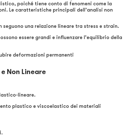
listico, poiché tiene conto di fenomeni come la
ni. Le caratteristiche principali dell’analisi non
on seguono una relazione lineare tra stress e strain.
ossono essere grandi e influenzare l’equilibrio della
 subire deformazioni permanenti
e e Non Lineare
astico-lineare.
nto plastico e viscoelastico dei materiali
i.