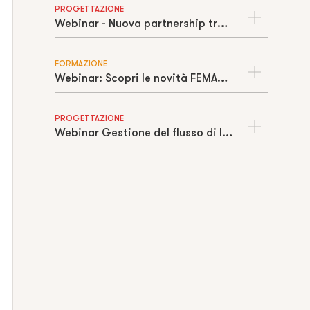
PROGETTAZIONE
Webinar - Nuova partnership tra Team3D e Cosmos Italia
FORMAZIONE
Webinar: Scopri le novità FEMAP e Simcenter 2021 con Cosmos Italia
PROGETTAZIONE
Webinar Gestione del flusso di lavoro: dal dato CAD all’officina