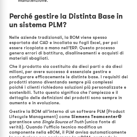
manutenzione.
Perché gestire la Distinta Base in
un sistema PLM?
Nelle aziende tradizionali, la BOM viene spesso
esportata dal CAD e incollata su fogli Excel, per poi
essere ricopiata a mano nell’ERP. Questo processo
genera errori di battitura, disallineamenti e acquisti di
materiali sbagliati.
Che il prodotto sia costituito da dieci parti o da dieci
milioni, per avere successo è essenziale gestire e
configurare efficacemente le distinte base. I requisiti dei
prodotti stanno diventando sempre più complessi
poiché i clienti richiedono soluzioni più personalizzate e
sostenibili. Tutto questo significa che l’ampiezza e il
dettaglio delle definizioni dei prodotti sono sempre in
aumento e in evoluzione.
Gestire la BOM all’interno di un software PLM (Product
Lifecycle Management) come
Siemens Teamcenter®
garantisce una
Single Source of Truth
(unica fonte di
verità). Quando l’ufficio tecnico modifica un
componente nella eBOM, il PLM avvisa automaticamente