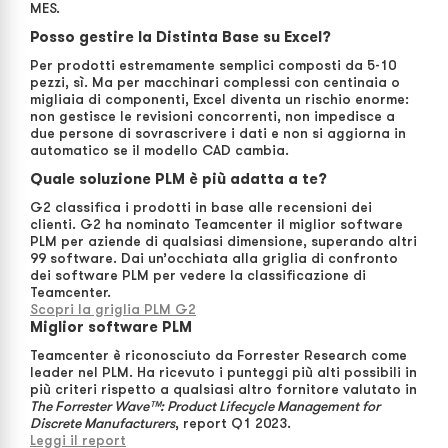
MES.
Posso gestire la Distinta Base su Excel?
Per prodotti estremamente semplici composti da 5-10
pezzi, sì. Ma per macchinari complessi con centinaia o
migliaia di componenti, Excel diventa un rischio enorme:
non gestisce le revisioni concorrenti, non impedisce a
due persone di sovrascrivere i dati e non si aggiorna in
automatico se il modello CAD cambia.
Quale soluzione PLM è più adatta a te?
G2 classifica i prodotti in base alle recensioni dei
clienti. G2 ha nominato Teamcenter il miglior software
PLM per aziende di qualsiasi dimensione, superando altri
99 software. Dai un’occhiata alla griglia di confronto
dei software PLM per vedere la classificazione di
Teamcenter.
Scopri la griglia PLM G2
Miglior software PLM
Teamcenter è riconosciuto da Forrester Research come
leader nel PLM. Ha ricevuto i punteggi più alti possibili in
più criteri rispetto a qualsiasi altro fornitore valutato in
The Forrester Wave™: Product Lifecycle Management for
Discrete Manufacturers
, report Q1 2023.
Leggi il report