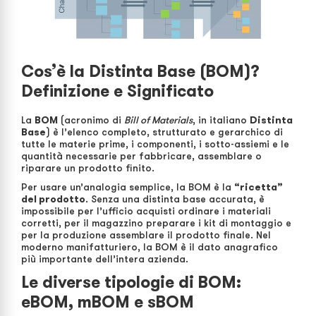
Cos’è la Distinta Base (BOM)?
Definizione e Significato
La
BOM
(acronimo di
Bill of Materials
, in italiano
Distinta
Base
) è l’elenco completo, strutturato e gerarchico di
tutte le materie prime, i componenti, i sotto-assiemi e le
quantità necessarie per fabbricare, assemblare o
riparare un prodotto finito.
Per usare un’analogia semplice, la BOM è la
“ricetta”
del prodotto
. Senza una distinta base accurata, è
impossibile per l’ufficio acquisti ordinare i materiali
corretti, per il magazzino preparare i kit di montaggio e
per la produzione assemblare il prodotto finale. Nel
moderno manifatturiero, la BOM è il dato anagrafico
più importante dell’intera azienda.
Le diverse tipologie di BOM:
eBOM, mBOM e sBOM