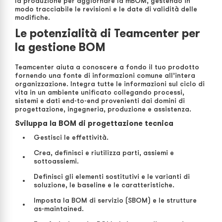
la produzione per aggiornare la mBOM, gestendo in
modo tracciabile le revisioni e le date di validità delle
modifiche.
Le potenzialità di Teamcenter per
la gestione BOM
Teamcenter aiuta a conoscere a fondo il tuo prodotto
fornendo una fonte di informazioni comune all’intera
organizzazione. Integra tutte le informazioni sul ciclo di
vita in un ambiente unificato collegando processi,
sistemi e dati end-to-end provenienti dai domini di
progettazione, ingegneria, produzione e assistenza.
Sviluppa la BOM di progettazione tecnica
Gestisci le effettività.
Crea, definisci e riutilizza parti, assiemi e
sottoassiemi.
Definisci gli elementi sostitutivi e le varianti di
soluzione, le baseline e le caratteristiche.
Imposta la BOM di servizio (SBOM) e le strutture
as-maintained.