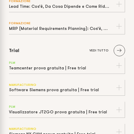
FORMAZIONE
Lead Time: Cos’è, Da Cosa Dipende e Come Ridurlo in Produzione
FORMAZIONE
MRP (Material Requirements Planning): Cos’è, Come Funziona e Limiti della “Capacità Infinita”
Trial
VEDI TUTTO
PLM
Teamcenter prova gratuita | Free trial
MANUFACTURING
Software Siemens prova gratuita | Free trial
PLM
Visualizzatore JT2GO prova gratuita | Free trial
MANUFACTURING