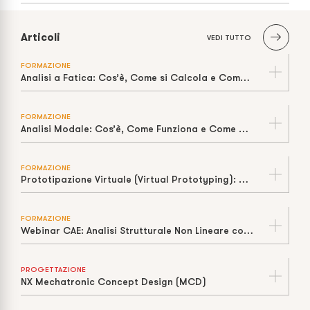
Articoli
VEDI TUTTO
FORMAZIONE
Analisi a Fatica: Cos’è, Come si Calcola e Come Stimare la Vita a Cicli
FORMAZIONE
Analisi Modale: Cos’è, Come Funziona e Come Prevenire la Risonanza
FORMAZIONE
Prototipazione Virtuale (Virtual Prototyping): Cos’è, Come Funziona e Perché Riduce Tempi e Costi
FORMAZIONE
Webinar CAE: Analisi Strutturale Non Lineare con Siemens Nastran
PROGETTAZIONE
NX Mechatronic Concept Design (MCD)