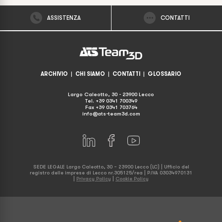
ASSISTENZA
CONTATTI
ARCHIVIO
|
CHI SIAMO
|
CONTATTI
|
GLOSSARIO
Largo Caleotto, 30 - 23900 Lecco
Tel. +39 0341 700349
Fax +39 0341 703764
info@ats-team3d.com
SEDE LEGALE Largo Caleotto, 30 – 23900 Lecco (LC) | Ufficio del
registro delle imprese di Lecco nr.305125/rea | P.IVA 03034970131
|
Privacy Policy
|
Cookie Policy