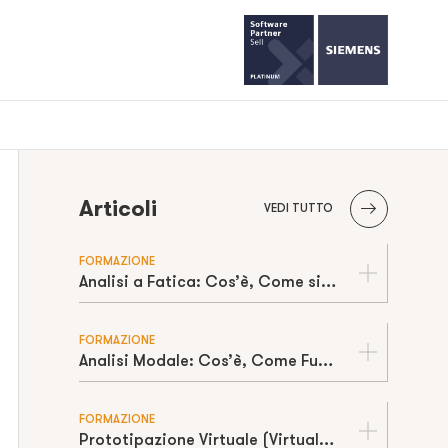
Articoli
VEDI TUTTO
FORMAZIONE
Analisi a Fatica: Cos’è, Come si Calcola e Come Stimare la Vita a Cicli
FORMAZIONE
Analisi Modale: Cos’è, Come Funziona e Come Prevenire la Risonanza
FORMAZIONE
Prototipazione Virtuale (Virtual Prototyping): Cos’è, Come Funziona e Perché Riduce Tempi e Costi