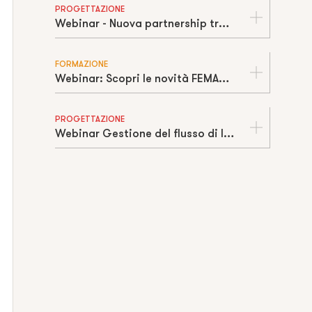
PROGETTAZIONE
Webinar - Nuova partnership tra Team3D e Cosmos Italia
FORMAZIONE
Webinar: Scopri le novità FEMAP e Simcenter 2021 con Cosmos Italia
PROGETTAZIONE
Webinar Gestione del flusso di lavoro: dal dato CAD all’officina