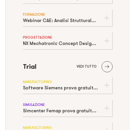
FORMAZIONE
Webinar CAE: Analisi Strutturale Non Lineare con Siemens Nastran
PROGETTAZIONE
NX Mechatronic Concept Design (MCD)
Trial
VEDI TUTTO
MANUFACTURING
Software Siemens prova gratuita | Free trial
SIMULAZIONE
Simcenter Femap prova gratuita | Free trial
MANUFACTURING