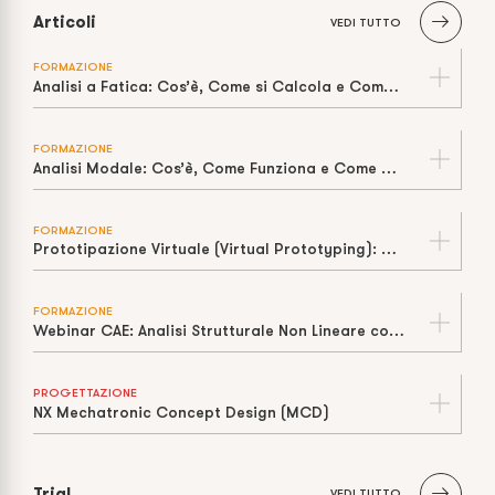
Articoli
VEDI TUTTO
FORMAZIONE
Analisi a Fatica: Cos’è, Come si Calcola e Come Stimare la Vita a Cicli
FORMAZIONE
Analisi Modale: Cos’è, Come Funziona e Come Prevenire la Risonanza
FORMAZIONE
Prototipazione Virtuale (Virtual Prototyping): Cos’è, Come Funziona e Perché Riduce Tempi e Costi
FORMAZIONE
Webinar CAE: Analisi Strutturale Non Lineare con Siemens Nastran
PROGETTAZIONE
NX Mechatronic Concept Design (MCD)
Trial
VEDI TUTTO