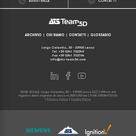
ASSISTENZA
CONTATTI
ARCHIVIO
|
CHI SIAMO
|
CONTATTI
|
GLOSSARIO
Largo Caleotto, 30 - 23900 Lecco
Tel. +39 0341 700349
Fax +39 0341 703764
info@ats-team3d.com
SEDE LEGALE Largo Caleotto, 30 – 23900 Lecco (LC) | Ufficio del
registro delle imprese di Lecco nr.305125/rea | P.IVA 03034970131
|
Privacy Policy
|
Cookie Policy