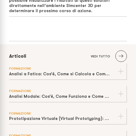
possibile visualizzare i risultati di questi solutori
direttamente nell’ambiente Simcenter 3D per
determinare il prossimo corso di azione.
Articoli
VEDI TUTTO
FORMAZIONE
Analisi a Fatica: Cos’è, Come si Calcola e Come Stimare la Vita a Cicli
FORMAZIONE
Analisi Modale: Cos’è, Come Funziona e Come Prevenire la Risonanza
FORMAZIONE
Prototipazione Virtuale (Virtual Prototyping): Cos’è, Come Funziona e Perché Riduce Tempi e Costi
FORMAZIONE