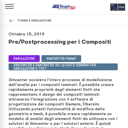
TORNA A SIMULAZIONE
Ottobre 15, 2019
Pre/Postprocessing per i Compositi
SIMULAZIONE
SIMCENTER FEMAP
SIMCENTER E SIMCENTER 3D: LA SUITE SIEMENS PER
SIMULAZIONE E TEST
Simcenter accelera l’intero processo di modellazione
dell’analisi per i compositi laminati. È possibile creare
rapidamente proprietà degli elementi finiti che
rappresentano il design dei compositi laminati
attraverso l’integrazione con il software di
progettazione dei compositi Siemens, Fibersim.
Utilizzando potenti funzionalità di modifica della
geometria e mesh, è possibile creare rapidamente un
modello di analisi degli elementi finiti da utilizzare con i
solutori di Simcenter o per i solutori esterni. È quindi