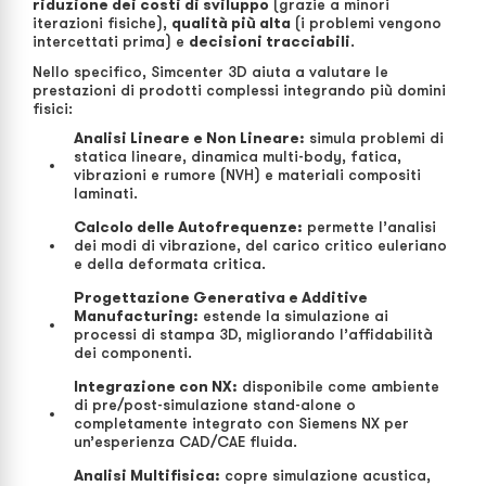
riduzione dei costi di sviluppo
(grazie a minori
iterazioni fisiche),
qualità più alta
(i problemi vengono
intercettati prima) e
decisioni tracciabili
.
Nello specifico, Simcenter 3D aiuta a valutare le
prestazioni di prodotti complessi integrando più domini
fisici:
Analisi Lineare e Non Lineare:
simula problemi di
statica lineare, dinamica multi-body, fatica,
vibrazioni e rumore (NVH) e materiali compositi
laminati.
Calcolo delle Autofrequenze:
permette l’analisi
dei modi di vibrazione, del carico critico euleriano
e della deformata critica.
Progettazione Generativa e Additive
Manufacturing:
estende la simulazione ai
processi di stampa 3D, migliorando l’affidabilità
dei componenti.
Integrazione con NX:
disponibile come ambiente
di pre/post-simulazione stand-alone o
completamente integrato con Siemens NX per
un’esperienza CAD/CAE fluida.
Analisi Multifisica:
copre simulazione acustica,