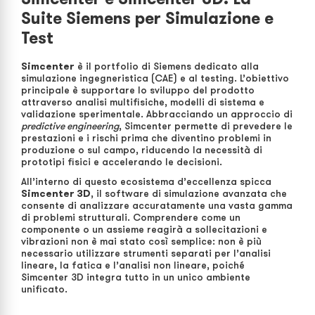
Suite Siemens per Simulazione e
Test
Simcenter
è il portfolio di Siemens dedicato alla
simulazione ingegneristica (CAE) e al testing. L’obiettivo
principale è supportare lo sviluppo del prodotto
attraverso analisi multifisiche, modelli di sistema e
validazione sperimentale. Abbracciando un approccio di
predictive engineering
, Simcenter permette di prevedere le
prestazioni e i rischi prima che diventino problemi in
produzione o sul campo, riducendo la necessità di
prototipi fisici e accelerando le decisioni.
All’interno di questo ecosistema d’eccellenza spicca
Simcenter 3D
, il software di simulazione avanzata che
consente di analizzare accuratamente una vasta gamma
di problemi strutturali. Comprendere come un
componente o un assieme reagirà a sollecitazioni e
vibrazioni non è mai stato così semplice: non è più
necessario utilizzare strumenti separati per l’analisi
lineare, la fatica e l’analisi non lineare, poiché
Simcenter 3D integra tutto in un unico ambiente
unificato.