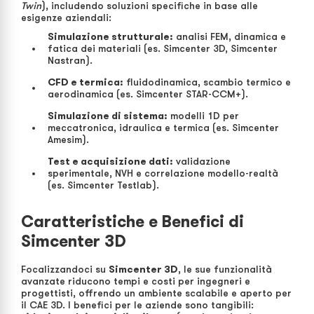
Twin
), includendo soluzioni specifiche in base alle
esigenze aziendali:
Simulazione strutturale:
analisi FEM, dinamica e
fatica dei materiali (es. Simcenter 3D, Simcenter
Nastran).
CFD e termica:
fluidodinamica, scambio termico e
aerodinamica (es. Simcenter STAR-CCM+).
Simulazione di sistema:
modelli 1D per
meccatronica, idraulica e termica (es. Simcenter
Amesim).
Test e acquisizione dati:
validazione
sperimentale, NVH e correlazione modello-realtà
(es. Simcenter Testlab).
Caratteristiche e Benefici di
Simcenter 3D
Focalizzandoci su
Simcenter 3D
, le sue funzionalità
avanzate riducono tempi e costi per ingegneri e
progettisti, offrendo un ambiente scalabile e aperto per
il CAE 3D. I benefici per le aziende sono tangibili: