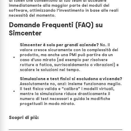
di token che consentono al tuo team di accedere
immediatamente alla maggior parte dei moduli del
software, ottimizzando l’investimento in base alle reali
necessità del momento.
Domande Frequenti (FAQ) su
Simcenter
Simcenter è solo per grandi aziende?
No. Il
valore cresce sicuramente con la complessità del
prodotto, ma anche una PMI può partire da un
caso d’uso mirato (ad esempio per risolvere
rotture a fatica, surriscaldamento o vibrazioni) e
scalare le soluzioni nel tempo.
Simulazione e test fisici si escludono a vicenda?
Assolutamente no, anzi: insieme funzionano meglio.
Il test fisico valida e “calibra” i modelli virtuali,
mentre la simulazione riduce drasticamente il
numero di test necessari e guida le modifiche
progettuali in modo mirato.
Scopri di più: