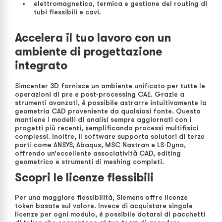
elettromagnetica, termica e gestione del routing di
tubi flessibili e cavi.
Accelera il tuo lavoro con un
ambiente di progettazione
integrato
Simcenter 3D fornisce un ambiente unificato per tutte le
operazioni di pre e post-processing CAE. Grazie a
strumenti avanzati, è possibile astrarre intuitivamente la
geometria CAD proveniente da qualsiasi fonte. Questo
mantiene i modelli di analisi sempre aggiornati con i
progetti più recenti, semplificando processi multifisici
complessi. Inoltre, il software supporta solutori di terze
parti come ANSYS, Abaqus, MSC Nastran e LS-Dyna,
offrendo un’eccellente associatività CAD, editing
geometrico e strumenti di meshing completi.
Scopri le licenze flessibili
Per una maggiore flessibilità, Siemens offre licenze
token basate sul valore. Invece di acquistare singole
licenze per ogni modulo, è possibile dotarsi di pacchetti